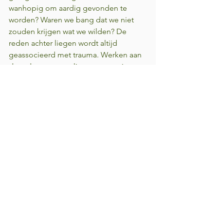
wanhopig om aardig gevonden te 
worden? Waren we bang dat we niet 
zouden krijgen wat we wilden? De 
reden achter liegen wordt altijd 
geassocieerd met trauma. Werken aan 
de redenen om te liegen stopt niet 
alleen het liegen, maar begint ook het 
trauma te helen. Trauma is een open 
wond, een energetisch gat waardoor 
enorme hoeveelheden energie (fysiek, 
emotioneel, mentaal en spiritueel) 
verdwijnen in een leegte, waardoor we 
zwak, uitgeput en opgebrand 
achterblijven. Liegen is niet alleen een 
klap voor onze integriteit, het is ook 
een klap voor onze energievoorraden. 
Liegen is in veel opzichten het meest 
voorkomende mechanisme om 