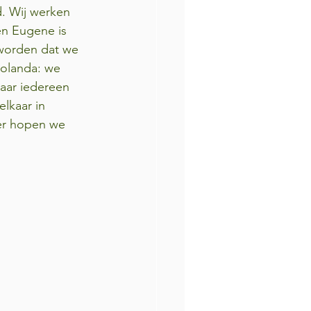
. Wij werken 
en Eugene is 
 worden dat we 
Jolanda: we 
aar iedereen 
lkaar in 
er hopen we 