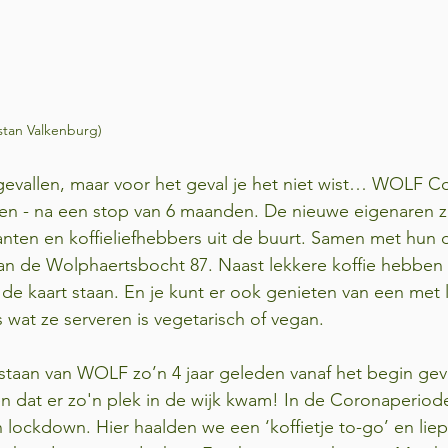
stan Valkenburg)
pgevallen, maar voor het geval je het niet wist… WOLF Cof
pen - na een stop van 6 maanden. De nieuwe eigenaren z
anten en koffieliefhebbers uit de buurt. Samen met hun d
an de Wolphaertsbocht 87. Naast lekkere koffie hebben 
 de kaart staan. En je kunt er ook genieten van een met l
es wat ze serveren is vegetarisch of vegan.
staan van WOLF zo’n 4 jaar geleden vanaf het begin ge
en dat er zo'n plek in de wijk kwam! In de Coronaperi
an lockdown. Hier haalden we een ‘koffietje to-go’ en li