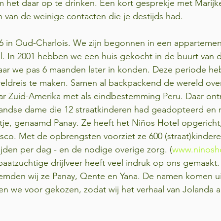
 het daar op te drinken. Een kort gesprekje met Marijke
 van de weinige contacten die je destijds had.
 in Oud-Charlois. We zijn begonnen in een appartemen
l. In 2001 hebben we een huis gekocht in de buurt van 
ar we pas 6 maanden later in konden. Deze periode h
eldreis te maken. Samen al backpackend de wereld over.
ar Zuid-Amerika met als eindbestemming Peru. Daar ont
andse dame die 12 straatkinderen had geadopteerd en n
tje, genaamd Panay. Ze heeft het Niños Hotel opgericht
co. Met de opbrengsten voorziet ze 600 (straat)kindere
jden per dag - en de nodige overige zorg. (
www.ninosh
atzuchtige drijfveer heeft veel indruk op ons gemaakt. 
emden wij ze Panay, Qente en Yana. De namen komen ui
 we voor gekozen, zodat wij het verhaal van Jolanda al