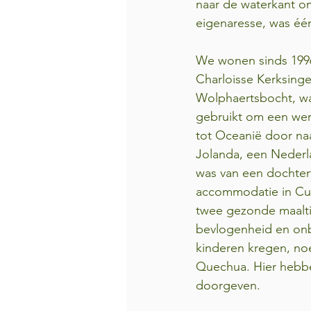
naar de waterkant om
eigenaresse, was één
We wonen sinds 1996
Charloisse Kerksinge
Wolphaertsbocht, wa
gebruikt om een wer
tot Oceanië door na
Jolanda, een Nederl
was van een dochter
accommodatie in Cus
twee gezonde maalti
bevlogenheid en onba
kinderen kregen, no
Quechua. Hier hebben
doorgeven.