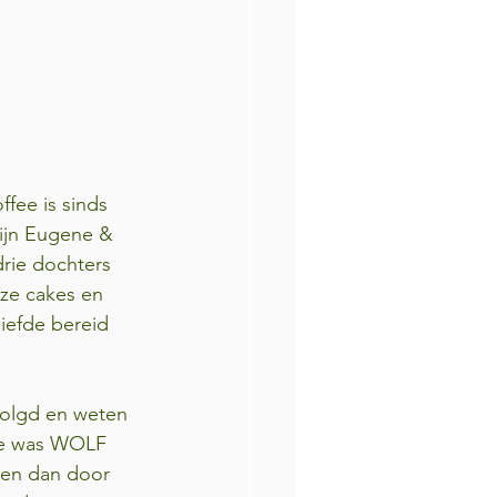
fee is sinds 
ijn Eugene & 
rie dochters 
ze cakes en 
iefde bereid 
volgd en weten 
ode was WOLF 
epen dan door 