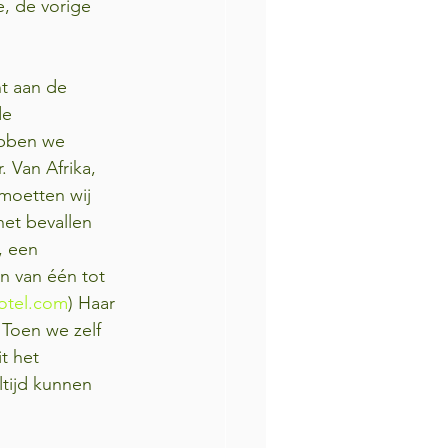
, de vorige 
t aan de 
de 
ebben we 
 Van Afrika, 
moetten wij 
et bevallen 
, een 
n van één tot 
otel.com
) Haar 
Toen we zelf 
t het 
tijd kunnen 