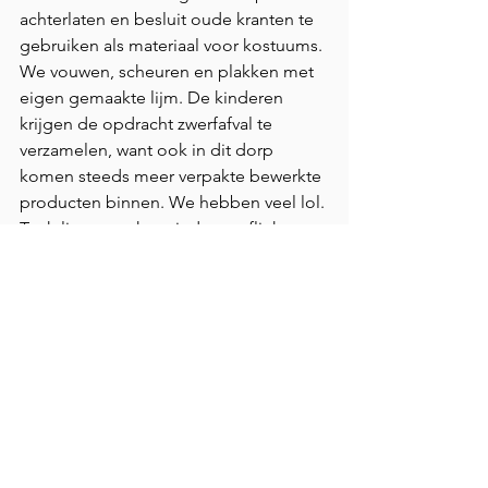
achterlaten en besluit oude kranten te 
gebruiken als materiaal voor kostuums. 
We vouwen, scheuren en plakken met 
eigen gemaakte lijm. De kinderen 
krijgen de opdracht zwerfafval te 
verzamelen, want ook in dit dorp 
komen steeds meer verpakte bewerkte 
producten binnen. We hebben veel lol. 
Toch ligt er op het einde een flinke 
berg afval en de volgende dag zie ik 
dat deze in de fik is gestoken, inclusief 
het plasticafval.
Na Maharashtra reis ik door naar West-
Bengalen.