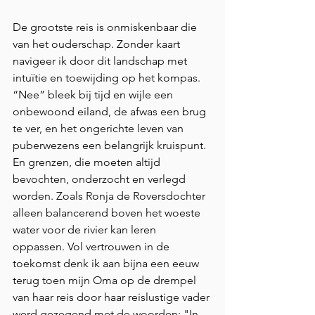
De grootste reis is onmiskenbaar die 
van het ouderschap. Zonder kaart 
navigeer ik door dit landschap met 
intuïtie en toewijding op het kompas. 
“Nee” bleek bij tijd en wijle een 
onbewoond eiland, de afwas een brug 
te ver, en het ongerichte leven van 
puberwezens een belangrijk kruispunt. 
En grenzen, die moeten altijd 
bevochten, onderzocht en verlegd 
worden. Zoals Ronja de Roversdochter 
alleen balancerend boven het woeste 
water voor de rivier kan leren 
oppassen. Vol vertrouwen in de 
toekomst denk ik aan bijna een eeuw 
terug toen mijn Oma op de drempel 
van haar reis door haar reislustige vader 
werd gezegend met de woorden: "In 