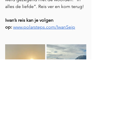
alles de liefde”. Reis ver en kom terug!
Iwan’s reis kan je volgen 
op:
www.polarsteps.com/IwanSeip
Iwan in Azië.
Nienke & Finn in Italië.