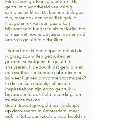
Film is een grote inspiratiebron. Hij 
gebruikt bijvoorbeeld veelvuldig 
samples uit films. Dit kunnen dialogen 
zijn, maar ook een specifiek geluid. 
Het gehinnik van een paard kan 
bijvoorbeeld fungeren als melodie, het 
is maar net hoe je de juiste manier vind 
om zo’n geluid te gebruiken. 
“Soms hoor ik een bepaald geluid dat 
ik graag zou willen gebruiken en 
probeer vervolgens dit geluid te 
analyseren. Hoe zou ik dat geluid met 
een synthesizer kunnen nabootsen en 
zo weer kunnen omvormen tot muziek? 
In die zin kan eigenlijk alles een 
inspiratiebron zijn en zo gebruik ik 
bijvoorbeeld ook field recordings om 
muziek te maken.”
Beorn treedt geregeld op als deejay 
op dans-events in Amsterdam, maar 
ook in Rotterdam zoals bijvoorbeeld in 
venues als Worm. Dit kan zijn als 
gangmaker voor op de dansvloer, maar 