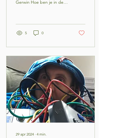
Gerwin Hoe ben je in de
muziek terecht gekomen?
Toen ik jonger was dook ik
in de...
5
0
29 apr 2024
∙
4
min.