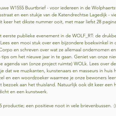
ieuwe W1555 Buurtbrief - voor iedereen in de Wolphaertst
traat en een stukje van de Katendrechtse Lagedijk - vie
t keer het dikste nummer ooit, met maar liefst 28 pagina'
et eerste publieke evenement in de WOLF_RT: de drukb
. Lees een mooi stuk over een bijzondere boekwinkel in 
Corpo en schreven over wat ze allemaal ondernomen en 
ips om het nieuwe jaar in te gaan. Geniet van onze nie
de agenda van (onze project ruimte) WOLk. Lees over de r
 je dat we muzikanten, kunstenaars en masseurs in huis
el en een woordzoeker waarmee je onze bewoners leert
 bezoek aan het thuisland. Natuurlijk ook dit keer een h
dicht en een kunstwerk.
roductie; een positieve noot in vele brievenbussen. :)