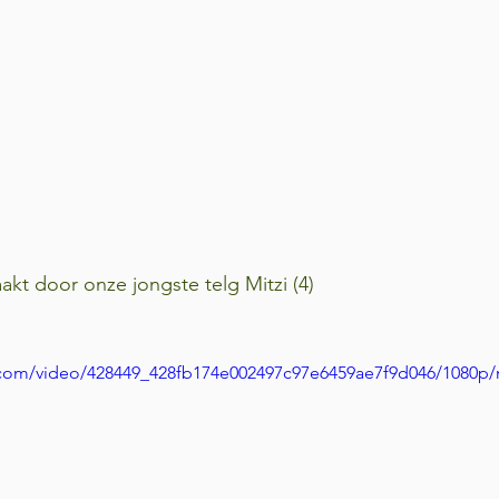
t door onze jongste telg Mitzi (4)
ic.com/video/428449_428fb174e002497c97e6459ae7f9d046/1080p