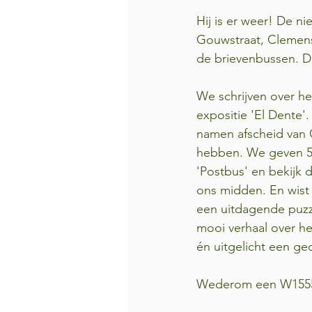
Hij is er weer! De n
Gouwstraat, Clemenss
de brievenbussen. Di
We schrijven over h
expositie 'El Dente'
namen afscheid van 
hebben. We geven 5 t
'Postbus' en bekijk 
ons midden. En wist
een uitdagende puzz
mooi verhaal over het
én uitgelicht een ge
Wederom een W1555 p