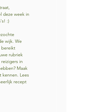
raat, 
l deze week in 
s! :)
ezochte 
de wijk. We 
bereikt 
uwe rubriek 
eizigers in 
 hebben? Maak 
 kennen. Lees 
eerlijk recept 