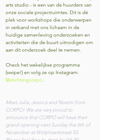
arts studio - is een van de huurders van 
onze sociale projectruimtes. Dit is dé 
plek voor workshops die onderwerpen 
in verband met ons lichaam in de 
huidige samenleving onderzoeken en 
activiteiten die de buurt uitnodigen om 
aan dit onderzoek deel te nemen. 
Check het wekelijkse programma 
(swipe!) en volg ze op Instagram: 
@stichtingcorpo
.
Meet Julia, Jessica and Noemi from 
CORPO! We are very proud to 
announce that CORPO will have their 
grand opening next Sunday the 6th of 
November at Wolphaertstraat 53. 
Please feel free to drop by (16:30-