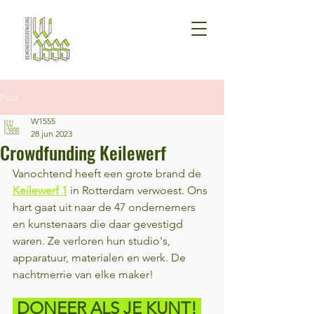
Post
W1555
28 jun 2023
Crowdfunding Keilewerf
Vanochtend heeft een grote brand de 
Keilewerf 1
 in Rotterdam verwoest. Ons 
hart gaat uit naar de 47 ondernemers 
en kunstenaars die daar gevestigd 
waren. Ze verloren hun studio's, 
apparatuur, materialen en werk. De 
nachtmerrie van elke maker! 
DON
EER ALS JE KUNT! 