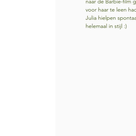
naar de Barbie-film 
voor haar te leen h
Julia hielpen spont
helemaal in stijl :)