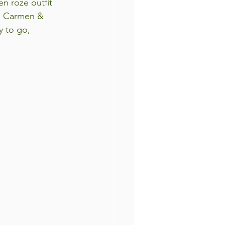
n roze outfit 
én Carmen & 
 to go, 