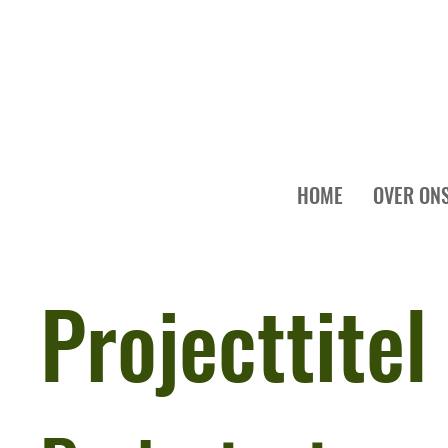
HOME
OVER ON
Projecttitel